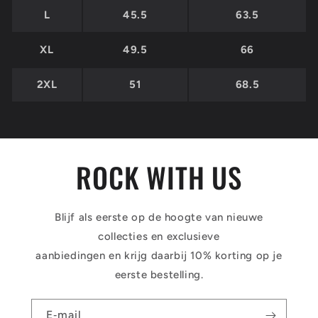
L
45.5
63.5
XL
49.5
66
2XL
51
68.5
ROCK WITH US
Blijf als eerste op de hoogte van nieuwe
collecties en exclusieve
aanbiedingen en krijg daarbij 10% korting op je
eerste bestelling.
E‑mail