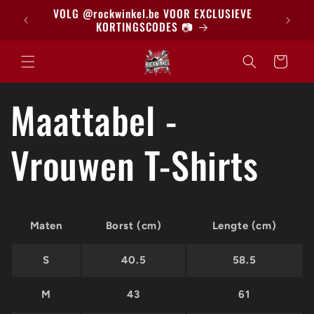
Meteen
BRIEF
VOLG @rockwinkel.be VOOR EXCLUSIEVE
naar de
KORTINGSCODES 📷
content
Winkelwagen
Maattabel -
Vrouwen T-Shirts
Maten
Borst (cm)
Lengte (cm)
S
40.5
58.5
M
43
61