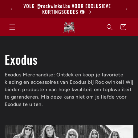
Meteen
BRIEF
VOLG @rockwinkel.be VOOR EXCLUSIEVE
naar de
KORTINGSCODES 📷
content
Winkelwagen
C
Exodus
o
Exodus Merchandise: Ontdek en koop je favoriete
kleding en accessoires van Exodus bij Rockwinkel! Wij
l
bieden producten van hoge kwaliteit om topkwaliteit
te garanderen. Mis deze kans niet om je liefde voor
l
Exodus te uiten.
e
c