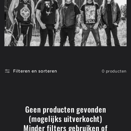
t
i
e
:
Filteren en sorteren
0 producten
Geen producten gevonden
(mogelijks uitverkocht)
Minder filters gebruiken of