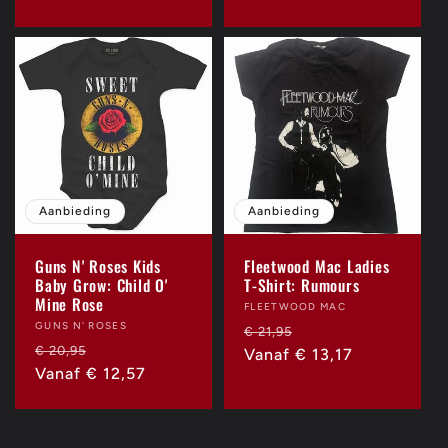
Aanbieding
Aanbieding
Guns N' Roses Kids
Fleetwood Mac Ladies
Baby Grow: Child O'
T-Shirt: Rumours
Mine Rose
Verkoper:
FLEETWOOD MAC
Verkoper:
GUNS N' ROSES
Normale
Aanbiedingsprijs
€ 21,95
Normale
Aanbiedingsprijs
€ 20,95
prijs
Vanaf € 13,17
prijs
Vanaf € 12,57