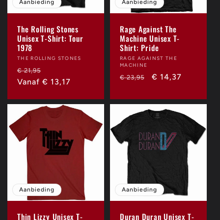
Aanbieding
Aanbieding
The Rolling Stones
Rage Against The
Unisex T-Shirt: Tour
Machine Unisex T-
1978
Shirt: Pride
Verkoper:
THE ROLLING STONES
Verkoper:
RAGE AGAINST THE
MACHINE
Normale
Aanbiedingsprijs
€ 21,95
Normale
Aanbiedingsprijs
€ 14,37
€ 23,95
prijs
Vanaf € 13,17
prijs
Aanbieding
Aanbieding
Thin Lizzy Unisex T-
Duran Duran Unisex T-