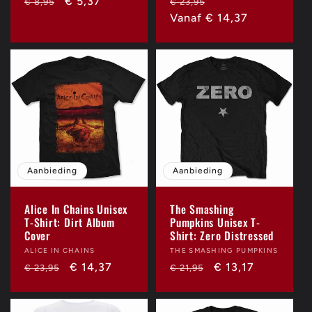
Normale
Aanbiedingsprijs
€ 5,37
Normale
Aanbiedingsprijs
€ 8,95
€ 23,95
prijs
prijs
Vanaf € 14,37
Aanbieding
Aanbieding
Alice In Chains Unisex
The Smashing
T-Shirt: Dirt Album
Pumpkins Unisex T-
Cover
Shirt: Zero Distressed
Verkoper:
ALICE IN CHAINS
Verkoper:
THE SMASHING PUMPKINS
Normale
Aanbiedingsprijs
€ 14,37
Normale
Aanbiedingsprijs
€ 13,17
€ 23,95
€ 21,95
prijs
prijs