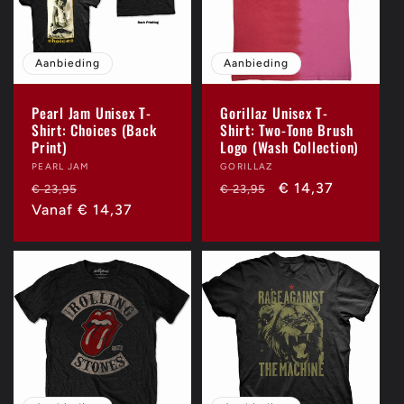
Aanbieding
Aanbieding
Pearl Jam Unisex T-
Gorillaz Unisex T-
Shirt: Choices (Back
Shirt: Two-Tone Brush
Print)
Logo (Wash Collection)
Verkoper:
PEARL JAM
Verkoper:
GORILLAZ
Normale
Aanbiedingsprijs
Normale
Aanbiedingsprijs
€ 14,37
€ 23,95
€ 23,95
prijs
Vanaf € 14,37
prijs