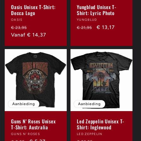
Oasis Unisex T-Shirt:
Yungblud Unisex T-
Decca Logo
Shirt: Lyric Photo
Verkoper:
OASIS
Verkoper:
YUNGBLUD
Normale
Aanbiedingsprijs
Normale
Aanbiedingsprijs
€ 13,17
€ 23,95
€ 21,95
prijs
Vanaf € 14,37
prijs
Aanbieding
Aanbieding
Guns N' Roses Unisex
Led Zeppelin Unisex T-
T-Shirt: Australia
Shirt: Inglewood
Verkoper:
GUNS N' ROSES
Verkoper:
LED ZEPPELIN