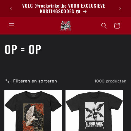
Meteen
BRIEF
VOLG @rockwinkel.be VOOR EXCLUSIEVE
naar de
KORTINGSCODES 📷
content
Winkelwagen
C
OP = OP
o
l
Filteren en sorteren
1000 producten
l
e
c