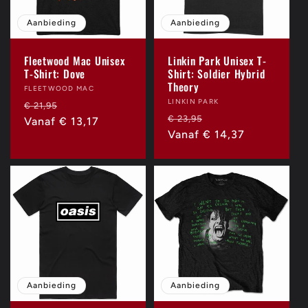
t
i
Aanbieding
Aanbieding
e
Fleetwood Mac Unisex
Linkin Park Unisex T-
T-Shirt: Dove
Shirt: Soldier Hybrid
Theory
:
Verkoper:
FLEETWOOD MAC
Verkoper:
LINKIN PARK
Normale
Aanbiedingsprijs
€ 21,95
Normale
Aanbiedingsprijs
€ 23,95
prijs
Vanaf € 13,17
prijs
Vanaf € 14,37
Aanbieding
Aanbieding