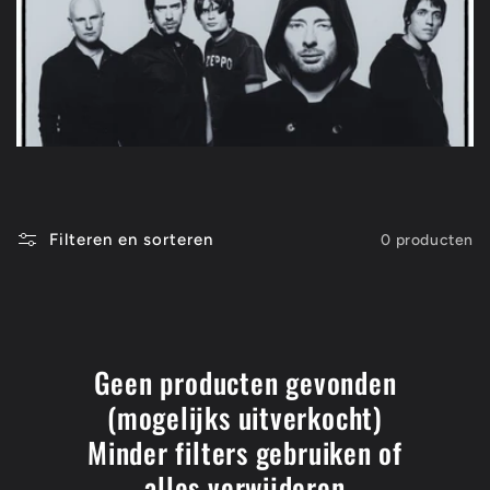
t
i
e
:
Filteren en sorteren
0 producten
Geen producten gevonden
(mogelijks uitverkocht)
Minder filters gebruiken of
alles verwijderen