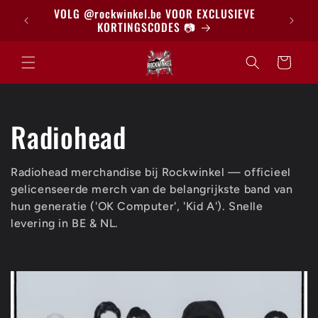
Meteen
BRIEF
VOLG @rockwinkel.be VOOR EXCLUSIEVE
naar de
KORTINGSCODES 📷
content
Winkelwagen
C
Radiohead
o
Radiohead merchandise bij Rockwinkel — officieel
gelicenseerde merch van de belangrijkste band van
l
hun generatie ('OK Computer', 'Kid A'). Snelle
levering in BE & NL.
l
e
c