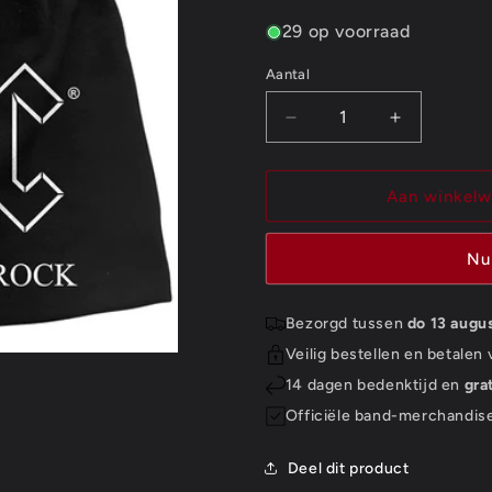
29 op voorraad
Aantal
Aantal
Aantal
Aantal
verlagen
verhogen
voor
voor
AC/DC
AC/DC
Aan winkel
Unisex
Unisex
Beanie
Beanie
Nu
Hat:
Hat:
For
For
Those
Those
Bezorgd tussen
do 13 augu
About
About
Veilig bestellen en betalen
To
To
Rock
Rock
14 dagen bedenktijd en
gra
Officiële band-merchandis
Deel dit product