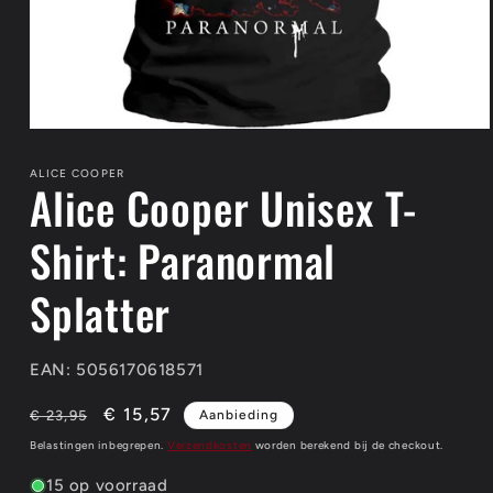
Media
1
openen
ALICE COOPER
Alice Cooper Unisex T-
in
modaal
Shirt: Paranormal
Splatter
EAN: 5056170618571
Normale
Aanbiedingsprijs
€ 15,57
€ 23,95
Aanbieding
prijs
Belastingen inbegrepen.
Verzendkosten
worden berekend bij de checkout.
15 op voorraad