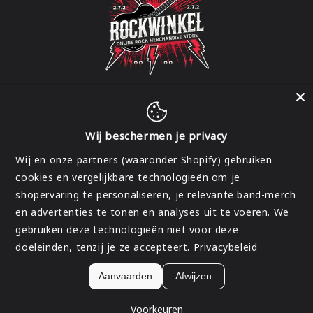
Wij beschermen je privacy
Facebook
Instagram
Wij en onze partners (waaronder Shopify) gebruiken
cookies en vergelijkbare technologieën om je
shopervaring te personaliseren, je relevante band-merch
Land/regio
en advertenties te tonen en analyses uit te voeren. We
gebruiken deze technologieën niet voor deze
België | EUR €
doeleinden, tenzij je ze accepteert.
Privacybeleid
Betaalmethoden
Aanvaarden
Afwijzen
© 2026,
Rockwinkel
Terugbetalingsbeleid
Privacybeleid
Algemene voorwaarden
Verzendbeleid
Contactgegevens
Voorkeuren