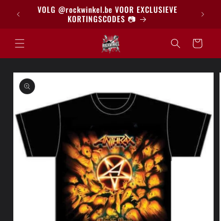
Meteen
BRIEF
VOLG @rockwinkel.be VOOR EXCLUSIEVE
naar de
KORTINGSCODES 📷
content
Winkelwagen
a direct naar
roductinformatie