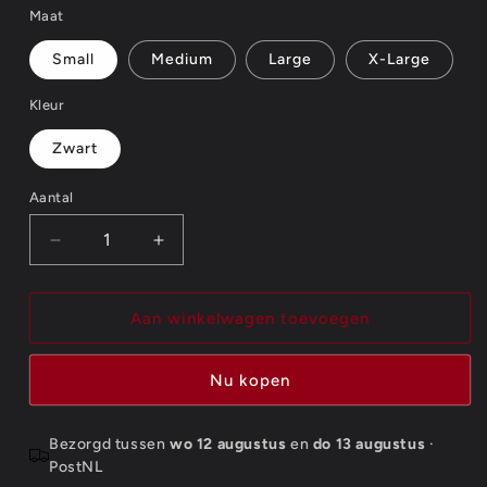
Maat
Small
Medium
Large
X-Large
Kleur
Zwart
Aantal
Aantal
Aantal
Aantal
verlagen
verhogen
voor
voor
Anthrax
Anthrax
Aan winkelwagen toevoegen
Unisex
Unisex
T-
T-
Nu kopen
Shirt:
Shirt:
Worship
Worship
Music
Music
Bezorgd tussen
wo 12 augustus
en
do 13 augustus
·
PostNL