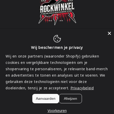
Wij beschermen je privacy
Facebook
Instagram
Wij en onze partners (waaronder Shopify) gebruiken
cookies en vergelijkbare technologieën om je
shopervaring te personaliseren, je relevante band-merch
Land/regio
en advertenties te tonen en analyses uit te voeren. We
gebruiken deze technologieën niet voor deze
België | EUR €
doeleinden, tenzij je ze accepteert.
Privacybeleid
Betaalmethoden
Aanvaarden
Afwijzen
© 2026,
Rockwinkel
Terugbetalingsbeleid
Privacybeleid
Algemene voorwaarden
Verzendbeleid
Contactgegevens
Voorkeuren