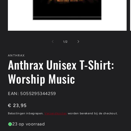
Media
1
openen
van
1
/
2
in
modaal
ANTHRAX
Anthrax Unisex T-Shirt:
Worship Music
EAN: 5055295344259
Normale
€ 23,95
prijs
Belastingen inbegrepen.
Verzendkosten
worden berekend bij de checkout.
23 op voorraad