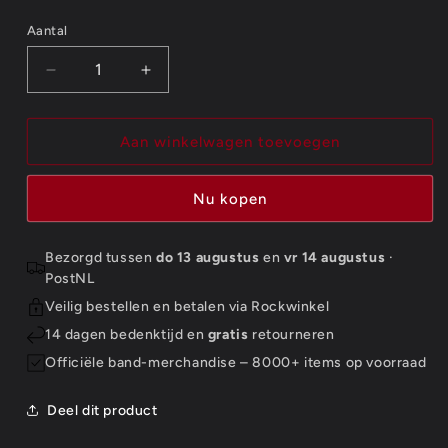
Aantal
Aantal
Aantal
Aantal
verlagen
verhogen
voor
voor
Avenged
Avenged
Aan winkelwagen toevoegen
Sevenfold
Sevenfold
Standard
Standard
Nu kopen
Patch:
Patch:
Death
Death
Bat
Bat
Bezorgd tussen
do 13 augustus
en
vr 14 augustus
·
(Loose)
(Loose)
PostNL
Veilig bestellen en betalen via Rockwinkel
14 dagen bedenktijd en
gratis
retourneren
Officiële band-merchandise – 8000+ items op voorraad
Deel dit product