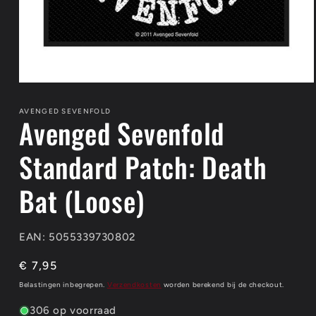
Media
1
openen
AVENGED SEVENFOLD
Avenged Sevenfold
in
modaal
Standard Patch: Death
Bat (Loose)
EAN: 5055339730802
Normale
€ 7,95
prijs
Belastingen inbegrepen.
Verzendkosten
worden berekend bij de checkout.
306 op voorraad