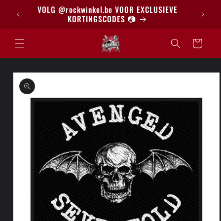
Meteen
BRIEF
VOLG @rockwinkel.be VOOR EXCLUSIEVE
naar de
KORTINGSCODES 📷
content
Winkelwagen
a direct naar
roductinformatie