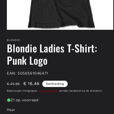
Media
1
openen
BLONDIE
Blondie Ladies T-Shirt:
in
modaal
Punk Logo
EAN: 5056561046471
Normale
Aanbiedingsprijs
€ 16,46
€ 21,95
Aanbieding
prijs
Belastingen inbegrepen.
Verzendkosten
worden berekend bij de checkout.
21 op voorraad
Maat