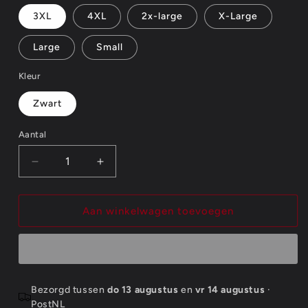
3XL
4XL
2x-large
X-Large
Large
Small
Kleur
Zwart
Aantal
Aantal
Aantal
Aantal
verlagen
verhogen
voor
voor
Blondie
Blondie
Aan winkelwagen toevoegen
Ladies
Ladies
T-
T-
Shirt:
Shirt:
Punk
Punk
Logo
Logo
Bezorgd tussen
do 13 augustus
en
vr 14 augustus
·
PostNL