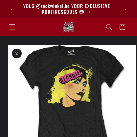
Meteen
BRIEF
VOLG @rockwinkel.be VOOR EXCLUSIEVE
naar de
KORTINGSCODES 📷
content
Winkelwagen
a direct naar
roductinformatie