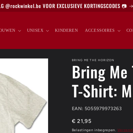
G @rockwinkel.be VOOR EXCLUSIEVE KORTINGSCODES 📷
OUWEN
UNISEX
KINDEREN
ACCESSOIRES
CO
BRING ME THE HORIZON
Bring Me 
T-Shirt: 
EAN: 5055979973263
Normale
€ 21,95
prijs
Belastingen inbegrepen.
Verzend