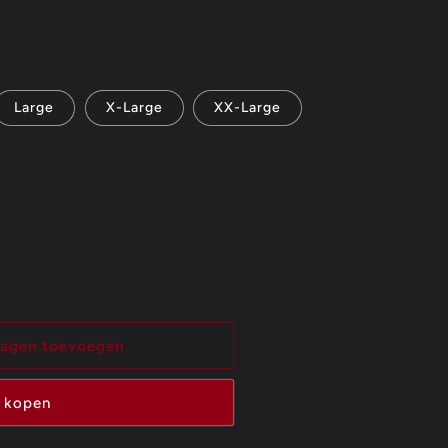
Large
X-Large
XX-Large
wagen toevoegen
 kopen