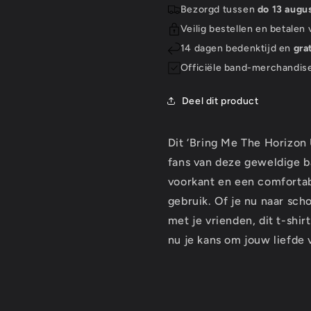
T-
T-
Bezorgd tussen
do 13 augu
Shirt:
Shirt:
Veilig bestellen en betalen
Moon
Moon
14 dagen bedenktijd en
gra
Officiële band-merchandis
Deel dit product
Dit ‘Bring Me The Horizon 
fans van deze geweldige 
voorkant en een comfortabe
gebruik. Of je nu naar sch
met je vrienden, dit t-shir
nu je kans om jouw liefde 