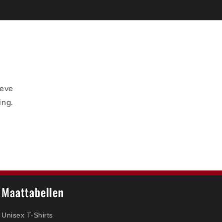
ieve
ing.
Maattabellen
Unisex T-Shirts