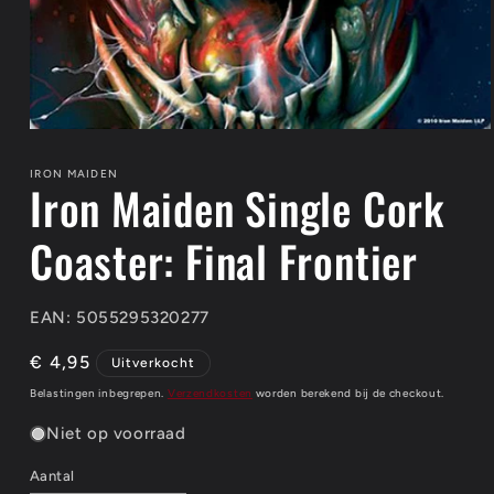
Media
1
openen
IRON MAIDEN
Iron Maiden Single Cork
in
modaal
Coaster: Final Frontier
EAN: 5055295320277
Normale
€ 4,95
Uitverkocht
prijs
Belastingen inbegrepen.
Verzendkosten
worden berekend bij de checkout.
Niet op voorraad
Aantal
Aantal