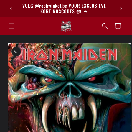
Meteen
BRIEF
VOLG @rockwinkel.be VOOR EXCLUSIEVE
naar de
KORTINGSCODES 📷
content
Winkelwagen
a direct naar
roductinformatie