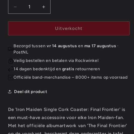
Aantal
Aantal
verlagen
verhogen
voor
voor
Iron
Iron
Uitverkocht
Maiden
Maiden
Single
Single
Bezorgd tussen
vr 14 augustus
en
ma 17 augustus
·
Cork
Cork
PostNL
Coaster:
Coaster:
Final
Final
Veilig bestellen en betalen via Rockwinkel
Frontier
Frontier
14 dagen bedenktijd en
gratis
retourneren
Officiële band-merchandise – 8000+ items op voorraad
Deel dit product
De 'Iron Maiden Single Cork Coaster: Final Frontier' is
een must-have accessoire voor elke Iron Maiden-fan.
Met het officiële albumartwork van 'The Final Frontier'
op de voorkant, beschermt deze onderzetter je tafel