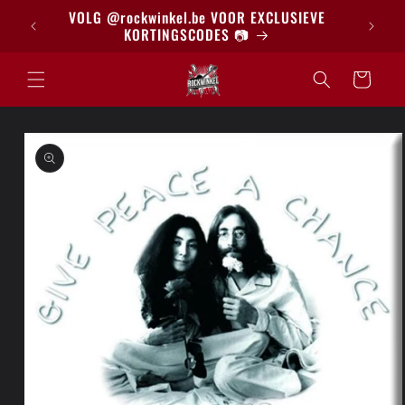
Meteen
BRIEF
VOLG @rockwinkel.be VOOR EXCLUSIEVE
naar de
KORTINGSCODES 📷
content
Winkelwagen
a direct naar
roductinformatie