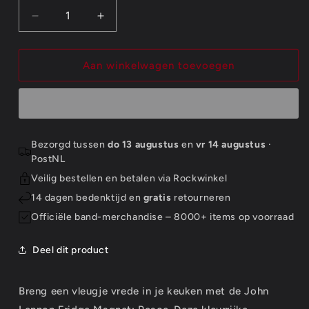
Aantal
Aantal
verlagen
verhogen
voor
voor
John
John
Aan winkelwagen toevoegen
Lennon
Lennon
Fridge
Fridge
Magnet:
Magnet:
Peace
Peace
Bezorgd tussen
do 13 augustus
en
vr 14 augustus
·
PostNL
Veilig bestellen en betalen via Rockwinkel
14 dagen bedenktijd en
gratis
retourneren
Officiële band-merchandise – 8000+ items op voorraad
Deel dit product
Breng een vleugje vrede in je keuken met de John