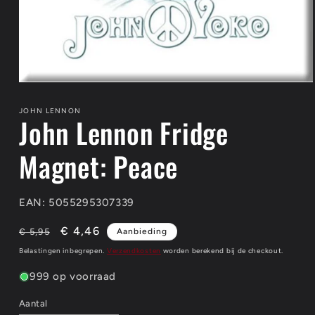
Media
1
openen
JOHN LENNON
John Lennon Fridge
in
modaal
Magnet: Peace
EAN: 5055295307339
Normale
Aanbiedingsprijs
€ 4,46
€ 5,95
Aanbieding
prijs
Belastingen inbegrepen.
Verzendkosten
worden berekend bij de checkout.
999 op voorraad
Aantal
Aantal