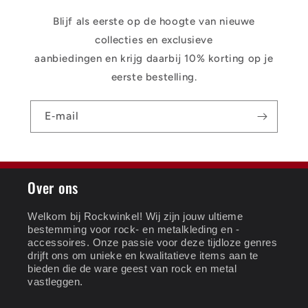
Blijf als eerste op de hoogte van nieuwe
collecties en exclusieve
aanbiedingen en krijg daarbij 10% korting op je
eerste bestelling.
E‑mail
Over ons
Welkom bij Rockwinkel! Wij zijn jouw ultieme
bestemming voor rock- en metalkleding en -
accessoires. Onze passie voor deze tijdloze genres
drijft ons om unieke en kwalitatieve items aan te
bieden die de ware geest van rock en metal
vastleggen.