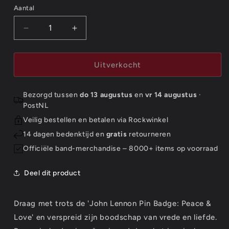
Aantal
Aantal
Aantal
Aantal
verlagen
verhogen
voor
voor
John
John
Uitverkocht
Lennon
Lennon
Pin
Pin
Bezorgd tussen
do 13 augustus
en
vr 14 augustus
·
Badge:
Badge:
PostNL
Peace
Peace
&amp;
&amp;
Veilig bestellen en betalen via Rockwinkel
Love
Love
14 dagen bedenktijd en
gratis
retourneren
Officiële band-merchandise – 8000+ items op voorraad
Deel dit product
Draag met trots de 'John Lennon Pin Badge: Peace &
Love' en verspreid zijn boodschap van vrede en liefde.