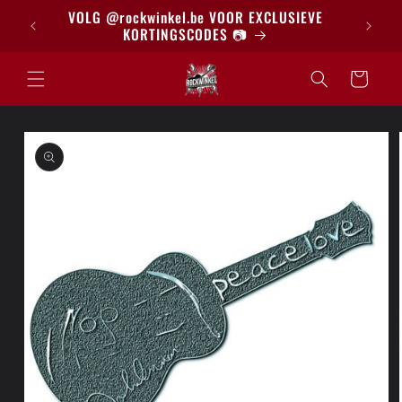
Meteen
BRIEF
VOLG @rockwinkel.be VOOR EXCLUSIEVE
naar de
KORTINGSCODES 📷
content
Winkelwagen
a direct naar
roductinformatie