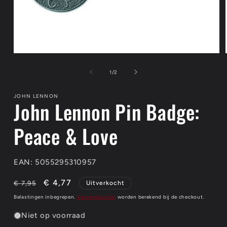
Media
1
openen
van
1
/
2
in
modaal
JOHN LENNON
John Lennon Pin Badge:
Peace & Love
EAN: 5055295310957
Normale
Aanbiedingsprijs
€ 4,77
€ 7,95
Uitverkocht
prijs
Belastingen inbegrepen.
Verzendkosten
worden berekend bij de checkout.
Niet op voorraad