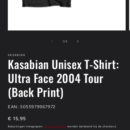
Media
1
openen
van
1
/
3
in
modaal
KASABIAN
Kasabian Unisex T-Shirt:
Ultra Face 2004 Tour
(Back Print)
EAN: 5055979967972
Normale
€ 15,95
prijs
Belastingen inbegrepen.
Verzendkosten
worden berekend bij de checkout.