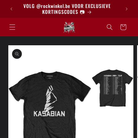
Meteen
BRIEF
VOLG @rockwinkel.be VOOR EXCLUSIEVE
naar de
KORTINGSCODES 📷
content
Winkelwagen
a direct naar
roductinformatie