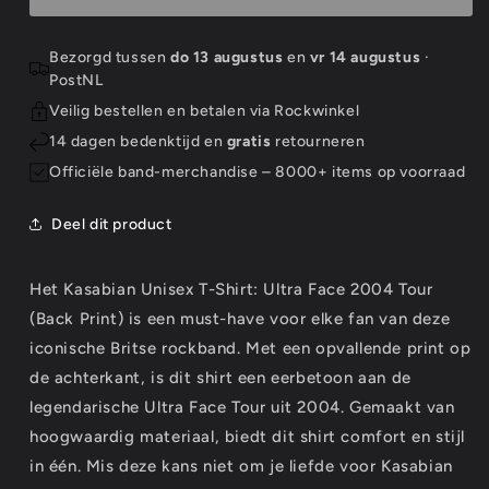
Shirt:
Shirt:
Ultra
Ultra
Face
Face
Bezorgd tussen
do 13 augustus
en
vr 14 augustus
·
2004
2004
PostNL
Tour
Tour
Veilig bestellen en betalen via Rockwinkel
(Back
(Back
Print)
Print)
14 dagen bedenktijd en
gratis
retourneren
Officiële band-merchandise – 8000+ items op voorraad
Deel dit product
Het Kasabian Unisex T-Shirt: Ultra Face 2004 Tour
(Back Print) is een must-have voor elke fan van deze
iconische Britse rockband. Met een opvallende print op
de achterkant, is dit shirt een eerbetoon aan de
legendarische Ultra Face Tour uit 2004. Gemaakt van
hoogwaardig materiaal, biedt dit shirt comfort en stijl
in één. Mis deze kans niet om je liefde voor Kasabian