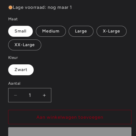
Lage voorraad: nog maar 1
Maat
Small
Medium
Large
X-Large
XX-Large
Kleur
Zwart
Aantal
Aantal
Aantal
Aantal
verlagen
verhogen
voor
voor
Kasabian
Kasabian
Aan winkelwagen toevoegen
Unisex
Unisex
T-
T-