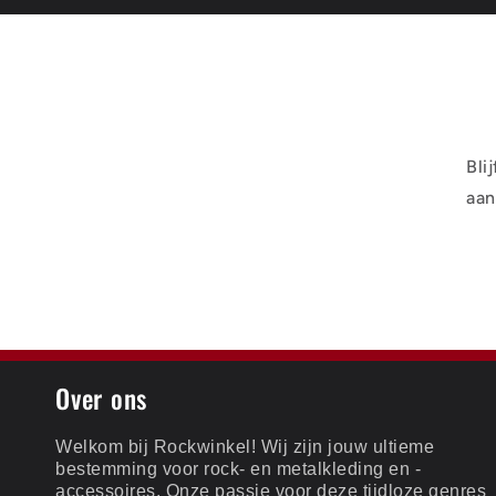
Bli
aan
Over ons
Welkom bij Rockwinkel! Wij zijn jouw ultieme
bestemming voor rock- en metalkleding en -
accessoires. Onze passie voor deze tijdloze genres