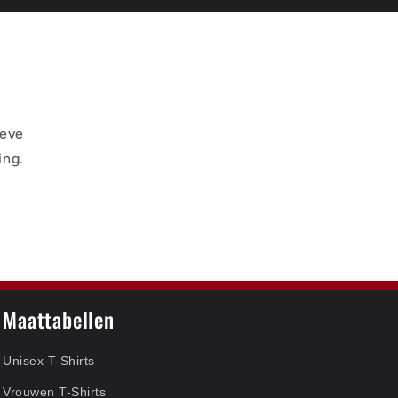
ieve
ing.
Maattabellen
Unisex T-Shirts
Vrouwen T-Shirts