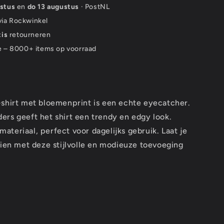
stus
en
do 13 augustus
· PostNL
 via Rockwinkel
tis
retourneren
e – 8000+ items op voorraad
-shirt met bloemenprint is een echte eyecatcher.
ers geeft het shirt een trendy en edgy look.
teriaal, perfect voor dagelijks gebruik. Laat je
zien met deze stijlvolle en modieuze toevoeging