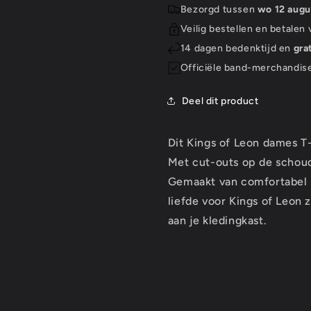
Shirt:
Shirt:
Bezorgd tussen
wo 12 augu
Flowers
Flowers
Veilig bestellen en betalen
(Cut-
(Cut-
outs)
outs)
14 dagen bedenktijd en
gra
Officiële band-merchandis
Deel dit product
Dit Kings of Leon dames T
Met cut-outs op de schoud
Gemaakt van comfortabel ma
liefde voor Kings of Leon 
aan je kledingkast.