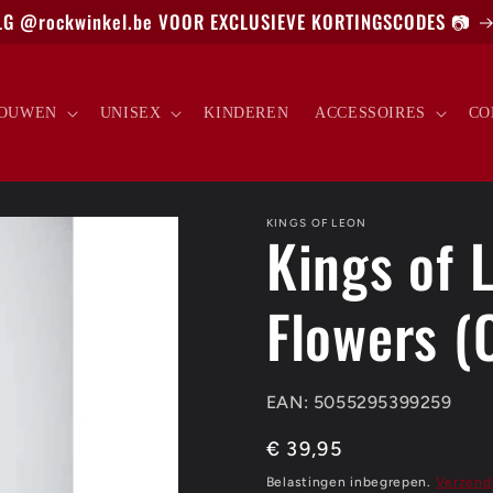
G @rockwinkel.be VOOR EXCLUSIEVE KORTINGSCODES 📷
OUWEN
UNISEX
KINDEREN
ACCESSOIRES
CO
KINGS OF LEON
Kings of L
Flowers (
EAN: 5055295399259
Normale
€ 39,95
prijs
Belastingen inbegrepen.
Verzend