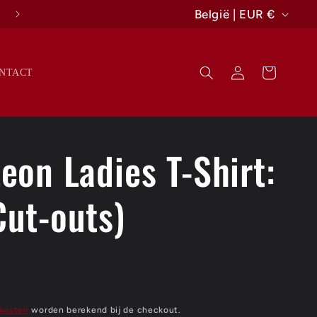
L
14 DAGEN BEDENKTERMIJN ⌛
België | EUR €
a
n
Inloggen
Winkelwagen
NTACT
d
/
r
eon Ladies T-Shirt:
e
g
Cut-outs)
i
o
kosten
worden berekend bij de checkout.