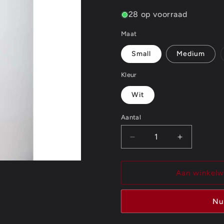
28 op voorraad
Maat
Small
Medium
Kleur
Wit
Aantal
Aantal
Aantal
Aantal
verlagen
verhogen
voor
voor
Kings
Kings
Aan winkel
of
of
Leon
Leon
Nu
Ladies
Ladies
T-
T-