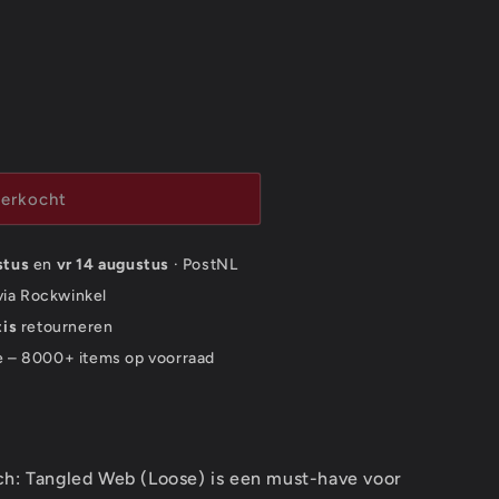
verkocht
stus
en
vr 14 augustus
· PostNL
 via Rockwinkel
tis
retourneren
e – 8000+ items op voorraad
ch: Tangled Web (Loose) is een must-have voor