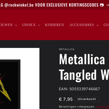
G @rockwinkel.be VOOR EXCLUSIEVE KORTINGSCODES 📷
OUWEN
UNISEX
KINDEREN
ACCESSOIRES
CO
METALLICA
Metallica
Tangled W
EAN: 5055339746667
Normale
€ 7,95
Uitverkocht
prijs
Belastingen inbegrepen.
Verzend