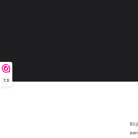
7,3
Bli
aan