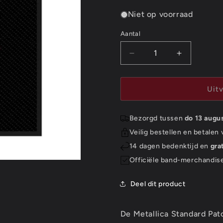
Niet op voorraad
Aantal
Aantal
Aantal
Aantal
verlagen
verhogen
voor
voor
Metallica
Metallica
Uit
Standard
Standard
Patch:
Patch:
Bezorgd tussen
do 13 augu
Tangled
Tangled
Web
Web
Veilig bestellen en betalen
(Loose)
(Loose)
14 dagen bedenktijd en
gra
Officiële band-merchandis
Deel dit product
De Metallica Standard Pat