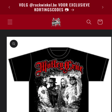
Meteen
BRIEF
VOLG @rockwinkel.be VOOR EXCLUSIEVE
naar de
KORTINGSCODES 📷
content
Winkelwagen
a direct naar
roductinformatie