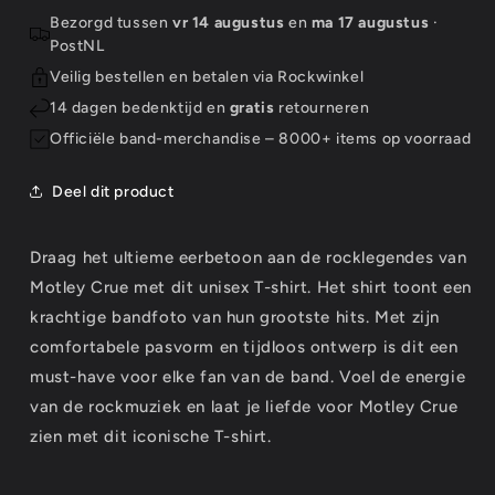
Greatest
Greatest
Bezorgd tussen
vr 14 augustus
en
ma 17 augustus
·
Hits
Hits
PostNL
Band
Band
Veilig bestellen en betalen via Rockwinkel
Shot
Shot
14 dagen bedenktijd en
gratis
retourneren
Officiële band-merchandise – 8000+ items op voorraad
Deel dit product
Draag het ultieme eerbetoon aan de rocklegendes van
Motley Crue met dit unisex T-shirt. Het shirt toont een
krachtige bandfoto van hun grootste hits. Met zijn
comfortabele pasvorm en tijdloos ontwerp is dit een
must-have voor elke fan van de band. Voel de energie
van de rockmuziek en laat je liefde voor Motley Crue
zien met dit iconische T-shirt.