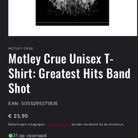
Media
1
openen
MOTLEY CRUE
Motley Crue Unisex T-
in
modaal
Shirt: Greatest Hits Band
Shot
EAN: 5055295371835
Normale
€ 23,95
prijs
Belastingen inbegrepen.
Verzendkosten
worden berekend bij de checkout.
31 op voorraad