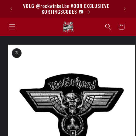
Meteen
BRIEF
VOLG @rockwinkel.be VOOR EXCLUSIEVE
naar de
KORTINGSCODES 📷
content
Winkelwagen
a direct naar
roductinformatie