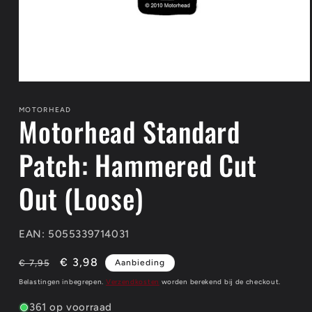
Media
1
openen
MOTORHEAD
Motorhead Standard
in
modaal
Patch: Hammered Cut
Out (Loose)
EAN: 5055339714031
Normale
Aanbiedingsprijs
€ 3,98
€ 7,95
Aanbieding
prijs
Belastingen inbegrepen.
Verzendkosten
worden berekend bij de checkout.
361 op voorraad