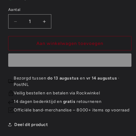
Aantal
Aantal
Aantal
Aantal
verlagen
verhogen
voor
voor
Motorhead
Motorhead
Aan winkelwagen toevoegen
Standard
Standard
Patch:
Patch:
Hammered
Hammered
Cut
Cut
Out
Out
Bezorgd tussen
do 13 augustus
en
vr 14 augustus
·
(Loose)
(Loose)
PostNL
Veilig bestellen en betalen via Rockwinkel
14 dagen bedenktijd en
gratis
retourneren
Officiële band-merchandise – 8000+ items op voorraad
Deel dit product