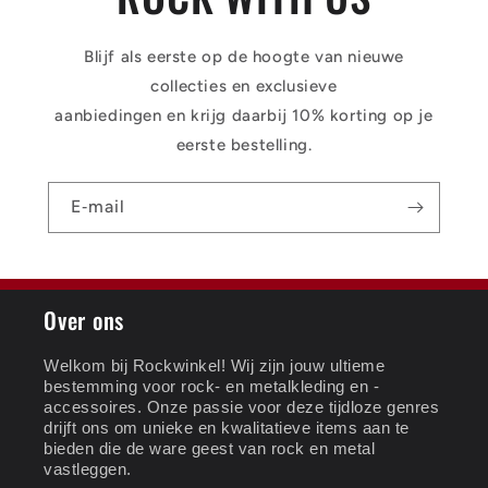
Blijf als eerste op de hoogte van nieuwe
collecties en exclusieve
aanbiedingen en krijg daarbij 10% korting op je
eerste bestelling.
E‑mail
Over ons
Welkom bij Rockwinkel! Wij zijn jouw ultieme
bestemming voor rock- en metalkleding en -
accessoires. Onze passie voor deze tijdloze genres
drijft ons om unieke en kwalitatieve items aan te
bieden die de ware geest van rock en metal
vastleggen.