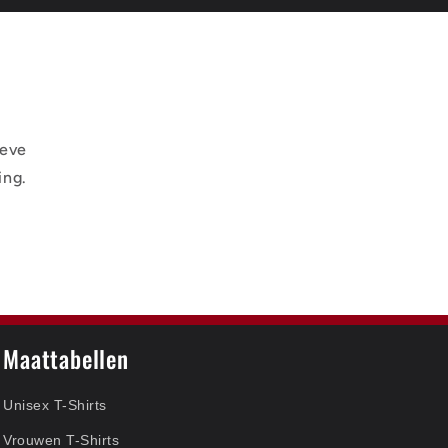
ieve
ing.
Maattabellen
Unisex T-Shirts
Vrouwen T-Shirts