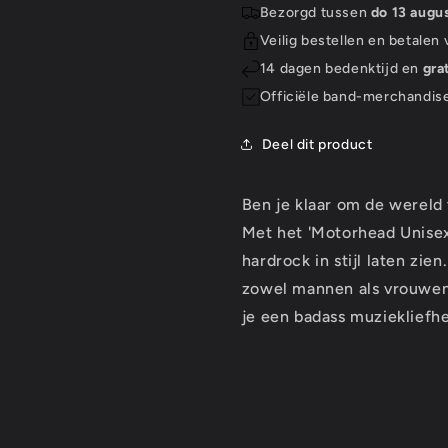
in
in
Bezorgd tussen
do 13 augu
Osaka
Osaka
Veilig bestellen en betalen
14 dagen bedenktijd en
gra
Officiële band-merchandis
Deel dit product
Ben je klaar om de wereld
Met het 'Motorhead Unisex 
hardrock in stijl laten zie
zowel mannen als vrouwen.
je een badass muziekliefh