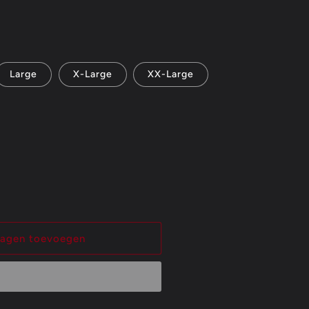
Large
X-Large
XX-Large
wagen toevoegen