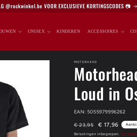
G @rockwinkel.be VOOR EXCLUSIEVE KORTINGSCODES 📷
OUWEN
UNISEX
KINDEREN
ACCESSOIRES
CO
MOTORHEAD
Motorhead
Loud in O
EAN: 5055979996262
Normale
Aanbiedingspr
€ 17,96
€ 23,95
Aanbi
prijs
Belastingen inbegrepen.
Verzend