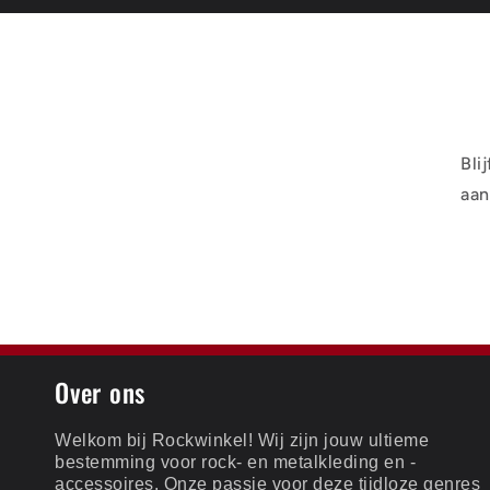
Bli
aan
Over ons
Welkom bij Rockwinkel! Wij zijn jouw ultieme
bestemming voor rock- en metalkleding en -
accessoires. Onze passie voor deze tijdloze genres