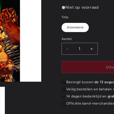
Niet op voorraad
Title
Variant
Standard
uitverkocht
of
niet
Aantal
Aantal
beschikbaar
Aantal
Aantal
verlagen
verhogen
voor
voor
Oasis
Oasis
Uit
Postcard:
Postcard:
Dig
Dig
Bezorgd tussen
do 13 augu
Out
Out
Your
Your
Veilig bestellen en betalen
Soul
Soul
14 dagen bedenktijd en
gra
(Standard)
(Standard)
Officiële band-merchandis