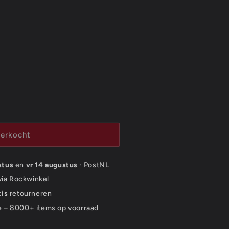
verkocht
stus
en
vr 14 augustus
· PostNL
 via Rockwinkel
tis
retourneren
e – 8000+ items op voorraad