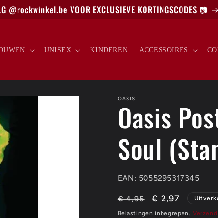
G @rockwinkel.be VOOR EXCLUSIEVE KORTINGSCODES 📷
OUWEN
UNISEX
KINDEREN
ACCESSOIRES
CO
OASIS
Oasis Pos
Soul (Sta
EAN: 5055295317345
Normale
Aanbiedingspri
€ 2,97
€ 4,95
Uitverk
prijs
Belastingen inbegrepen.
Verzend