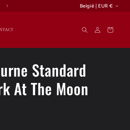
L
14 DAGEN BEDENKTERMIJN ⌛
België | EUR €
a
n
Inloggen
Winkelwagen
NTACT
d
/
r
ourne Standard
e
g
rk At The Moon
i
o