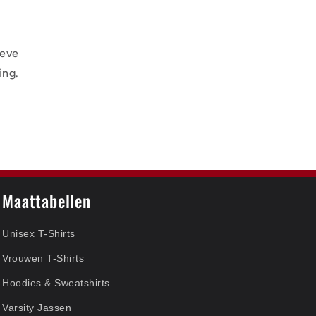
ieve
ing.
Maattabellen
Unisex T-Shirts
Vrouwen T-Shirts
Hoodies & Sweatshirts
Varsity Jassen