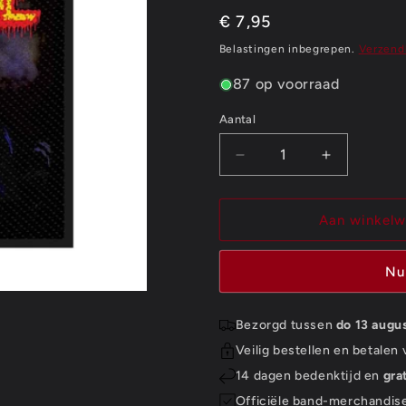
Normale
€ 7,95
prijs
Belastingen inbegrepen.
Verzend
87 op voorraad
Aantal
Aantal
Aantal
Aantal
verlagen
verhogen
voor
voor
Ozzy
Ozzy
Aan winkel
Osbourne
Osbourne
Standard
Standard
Nu
Patch:
Patch:
Bark
Bark
At
At
Bezorgd tussen
do 13 augu
The
The
Veilig bestellen en betalen
Moon
Moon
(Loose)
(Loose)
14 dagen bedenktijd en
gra
Officiële band-merchandis