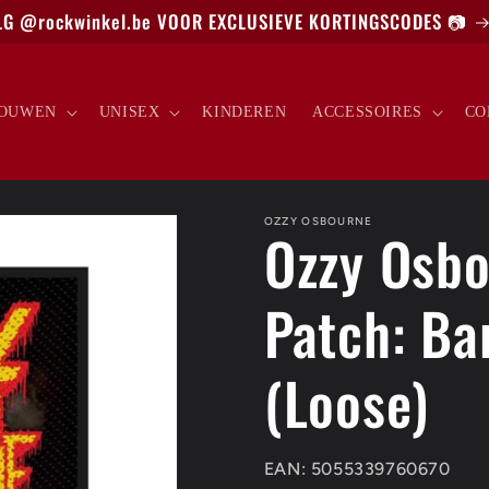
G @rockwinkel.be VOOR EXCLUSIEVE KORTINGSCODES 📷
OUWEN
UNISEX
KINDEREN
ACCESSOIRES
CO
OZZY OSBOURNE
Ozzy Osb
Patch: Ba
(Loose)
EAN: 5055339760670