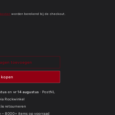
kosten
worden berekend bij de checkout.
wagen toevoegen
 kopen
stus
en
vr 14 augustus
· PostNL
 via Rockwinkel
tis
retourneren
e – 8000+ items op voorraad