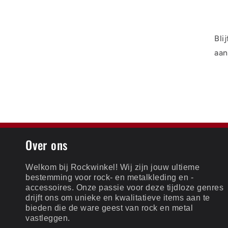
Bli
aan
Over ons
Welkom bij Rockwinkel! Wij zijn jouw ultieme
bestemming voor rock- en metalkleding en -
accessoires. Onze passie voor deze tijdloze genres
drijft ons om unieke en kwalitatieve items aan te
bieden die de ware geest van rock en metal
vastleggen.