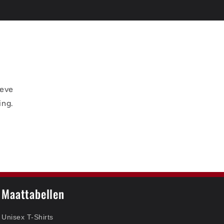
ieve
ing.
Maattabellen
Unisex T-Shirts