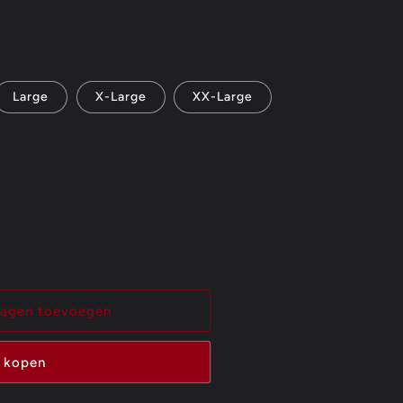
Large
X-Large
XX-Large
wagen toevoegen
 kopen