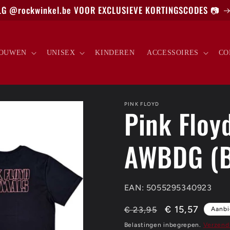
G @rockwinkel.be VOOR EXCLUSIEVE KORTINGSCODES 📷
OUWEN
UNISEX
KINDEREN
ACCESSOIRES
CO
PINK FLOYD
Pink Floyd
AWBDG (B
EAN: 5055295340923
Normale
Aanbiedingspr
€ 15,57
€ 23,95
Aanbi
prijs
Belastingen inbegrepen.
Verzend