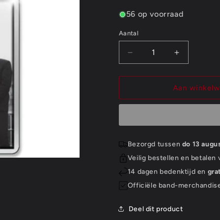
56 op voorraad
Aantal
Aantal
Aantal
Aantal
verlagen
verhogen
voor
voor
The
The
Aan winkel
Beatles
Beatles
Keychain:
Keychain:
In
In
Liverpool
Liverpool
(Photo-
(Photo-
Bezorgd tussen
do 13 augu
print)
print)
Veilig bestellen en betalen
14 dagen bedenktijd en
gra
Officiële band-merchandis
Deel dit product