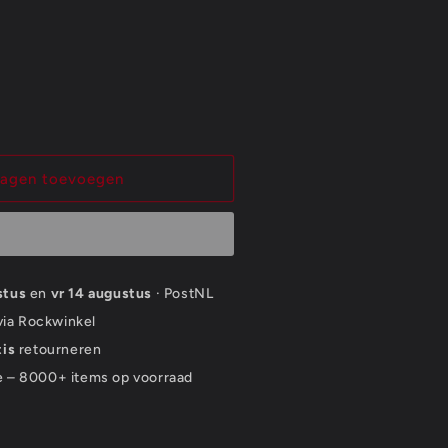
wagen toevoegen
stus
en
vr 14 augustus
· PostNL
 via Rockwinkel
tis
retourneren
e – 8000+ items op voorraad