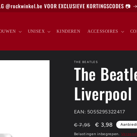
G @rockwinkel.be VOOR EXCLUSIEVE KORTINGSCODES 📷
OUWEN
UNISEX
KINDEREN
ACCESSOIRES
CO
THE BEATLES
The Beatl
Liverpool
EAN: 5055295322417
Normale
Aanbiedingspri
€ 3,98
€ 7,95
Aanbied
prijs
Belastingen inbegrepen.
Verzend