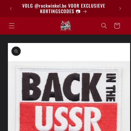
Meteen
BRIEF
VOLG @rockwinkel.be VOOR EXCLUSIEVE
naar de
KORTINGSCODES 📷
content
Winkelwagen
a direct naar
roductinformatie