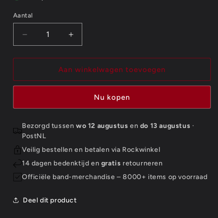
Aantal
Aantal
Aantal
Aantal
verlagen
verhogen
voor
voor
The
The
Aan winkelwagen toevoegen
Beatles
Beatles
Standard
Standard
Nu kopen
Patch:
Patch:
Back
Back
in
in
Bezorgd tussen
wo 12 augustus
en
do 13 augustus
·
the
the
PostNL
USSR
USSR
Veilig bestellen en betalen via Rockwinkel
(Iron
(Iron
On)
On)
14 dagen bedenktijd en
gratis
retourneren
Officiële band-merchandise – 8000+ items op voorraad
Deel dit product