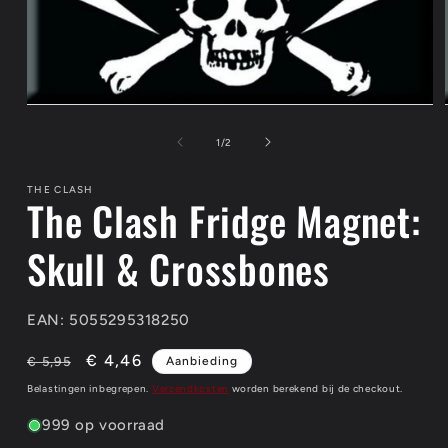
Media
1
openen
van
1
/
2
in
modaal
THE CLASH
The Clash Fridge Magnet:
Skull & Crossbones
EAN: 5055295318250
Normale
Aanbiedingsprijs
€ 4,46
€ 5,95
Aanbieding
prijs
Belastingen inbegrepen.
Verzendkosten
worden berekend bij de checkout.
999 op voorraad