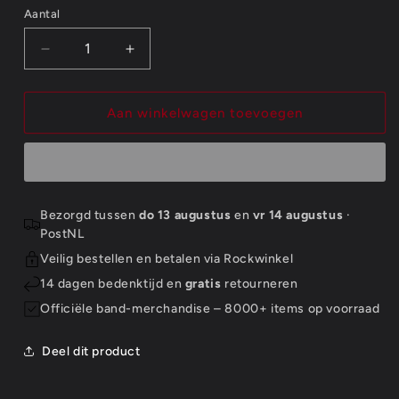
Aantal
Aantal
Aantal
Aantal
verlagen
verhogen
voor
voor
The
The
Aan winkelwagen toevoegen
Clash
Clash
Fridge
Fridge
Magnet:
Magnet:
Skull
Skull
&amp;
&amp;
Bezorgd tussen
do 13 augustus
en
vr 14 augustus
·
Crossbones
Crossbones
PostNL
Veilig bestellen en betalen via Rockwinkel
14 dagen bedenktijd en
gratis
retourneren
Officiële band-merchandise – 8000+ items op voorraad
Deel dit product