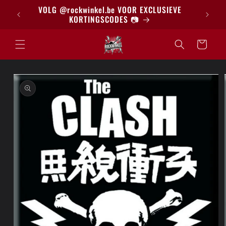
Meteen
BRIEF
VOLG @rockwinkel.be VOOR EXCLUSIEVE
naar de
KORTINGSCODES 📷
content
Winkelwagen
a direct naar
roductinformatie