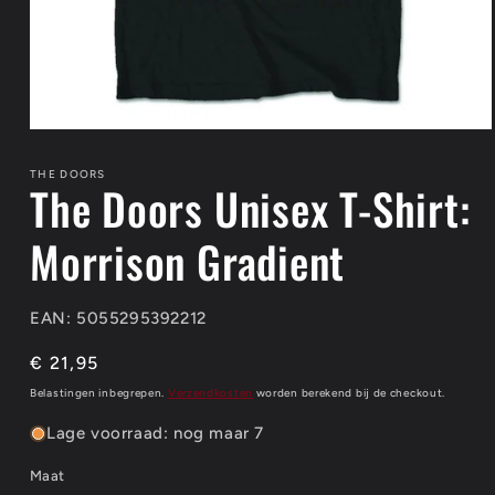
Media
1
openen
THE DOORS
The Doors Unisex T-Shirt:
in
modaal
Morrison Gradient
EAN: 5055295392212
Normale
€ 21,95
prijs
Belastingen inbegrepen.
Verzendkosten
worden berekend bij de checkout.
Lage voorraad: nog maar 7
Maat