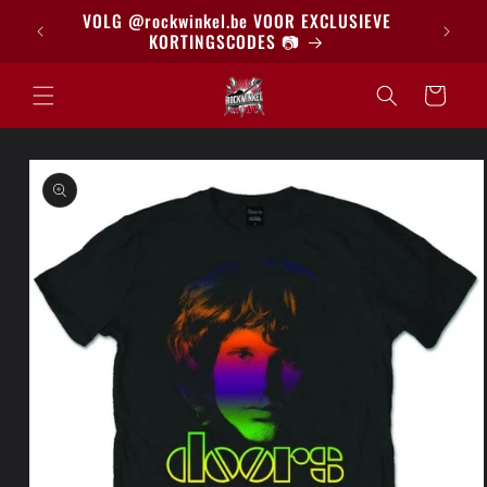
Meteen
BRIEF
VOLG @rockwinkel.be VOOR EXCLUSIEVE
naar de
KORTINGSCODES 📷
content
Winkelwagen
a direct naar
roductinformatie