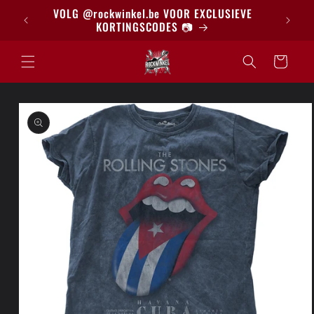
Meteen
BRIEF
VOLG @rockwinkel.be VOOR EXCLUSIEVE
naar de
KORTINGSCODES 📷
content
Winkelwagen
a direct naar
roductinformatie