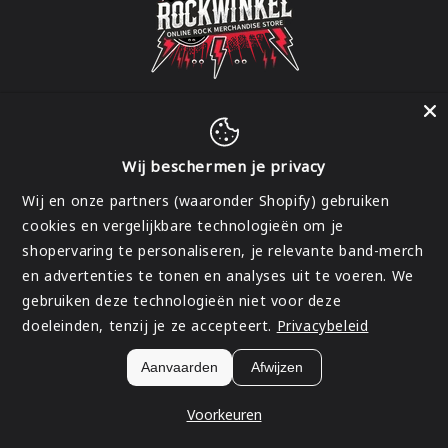
Wij beschermen je privacy
Facebook
Instagram
Wij en onze partners (waaronder Shopify) gebruiken
cookies en vergelijkbare technologieën om je
shopervaring te personaliseren, je relevante band-merch
Land/regio
en advertenties te tonen en analyses uit te voeren. We
gebruiken deze technologieën niet voor deze
België | EUR €
doeleinden, tenzij je ze accepteert.
Privacybeleid
Betaalmethoden
Aanvaarden
Afwijzen
© 2026,
Rockwinkel
Terugbetalingsbeleid
Privacybeleid
Algemene voorwaarden
Verzendbeleid
Contactgegevens
Voorkeuren
Wettelijke kennisgeving