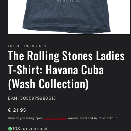
Media
1
openen
THE ROLLING STONES
The Rolling Stones Ladies
in
modaal
T-Shirt: Havana Cuba
(Wash Collection)
EAN: 5055979980513
Normale
€ 21,95
prijs
Belastingen inbegrepen.
Verzendkosten
worden berekend bij de checkout.
108 op voorraad