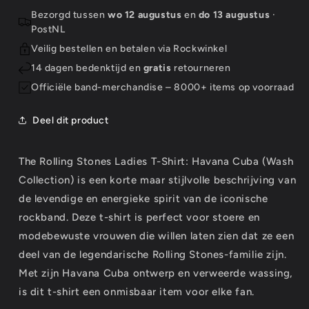
Shirt:
Shirt:
Bezorgd tussen
wo 12 augustus
en
do 13 augustus
·
Havana
Havana
PostNL
Cuba
Cuba
Veilig bestellen en betalen via Rockwinkel
(Wash
(Wash
Collection)
Collection)
14 dagen bedenktijd en
gratis
retourneren
Officiële band-merchandise – 8000+ items op voorraad
Deel dit product
The Rolling Stones Ladies T-Shirt: Havana Cuba (Wash
Collection) is een korte maar stijlvolle beschrijving van
de levendige en energieke spirit van de iconische
rockband. Deze t-shirt is perfect voor stoere en
modebewuste vrouwen die willen laten zien dat ze een
deel van de legendarische Rolling Stones-familie zijn.
Met zijn Havana Cuba ontwerp en verweerde wassing,
is dit t-shirt een onmisbaar item voor elke fan.