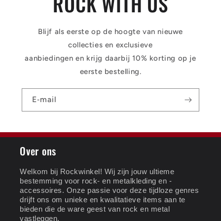
ROCK WITH US
Blijf als eerste op de hoogte van nieuwe
collecties en exclusieve
aanbiedingen en krijg daarbij 10% korting op je
eerste bestelling.
E‑mail
Over ons
Welkom bij Rockwinkel! Wij zijn jouw ultieme
bestemming voor rock- en metalkleding en -
accessoires. Onze passie voor deze tijdloze genres
drijft ons om unieke en kwalitatieve items aan te
bieden die de ware geest van rock en metal
vastleggen.