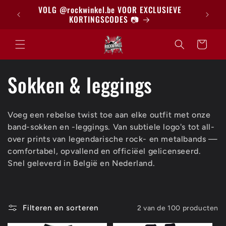
Meteen
BRIEF
VOLG @rockwinkel.be VOOR EXCLUSIEVE
naar de
KORTINGSCODES 📷
content
Winkelwagen
C
Sokken & leggings
o
Voeg een rebelse twist toe aan elke outfit met onze
l
band-sokken en -leggings. Van subtiele logo's tot all-
over prints van legendarische rock- en metalbands —
l
comfortabel, opvallend en officiëel gelicenseerd.
Snel geleverd in België en Nederland.
e
c
Filteren en sorteren
2 van de 100 producten